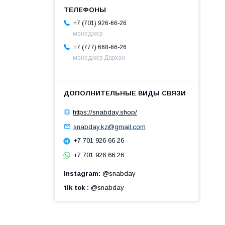
+7 (701) 926-66-26
менеджер
+7 (777) 668-66-26
менеджер Дархан
https://snabday.shop/
snabday.kz@gmail.com
+7 701 926 66 26
+7 701 926 66 26
instagram
@snabday
tik tok
@snabday