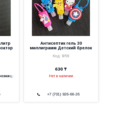
 литр
Антисептик гель 30
озатор
миллиграмм Детский брелок
8/59
630 ₸
розницу
Нет в наличии
6
+7 (701) 926-66-26