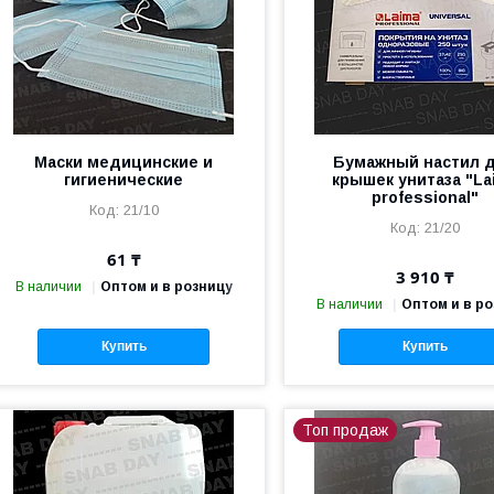
Маски медицинские и
Бумажный настил 
гигиенические
крышек унитаза "La
professional"
21/10
21/20
61 ₸
3 910 ₸
В наличии
Оптом и в розницу
В наличии
Оптом и в р
Купить
Купить
Топ продаж