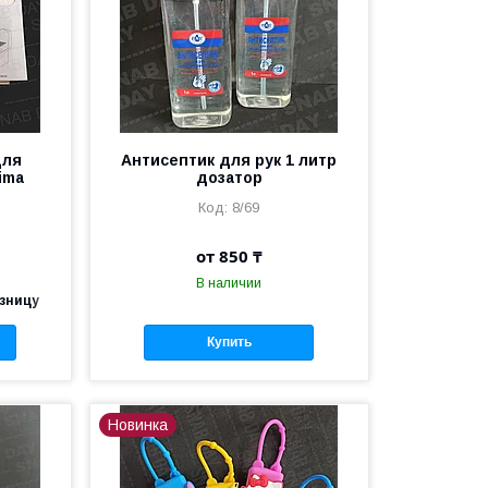
для
Антисептик для рук 1 литр
ima
дозатор
8/69
от 850 ₸
В наличии
озницу
Купить
Новинка