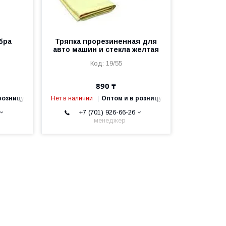
бра
Тряпка прорезиненная для
авто машин и стекла желтая
19/55
890 ₸
розницу
Нет в наличии
Оптом и в розницу
+7 (701) 926-66-26
менеджер