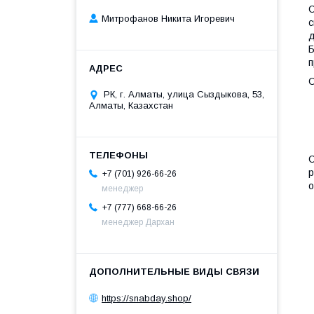
С
Митрофанов Никита Игоревич
с
д
Б
п
О
РК, г. Алматы, улица Сыздыкова, 53,
Алматы, Казахстан
С
р
+7 (701) 926-66-26
о
менеджер
+7 (777) 668-66-26
менеджер Дархан
https://snabday.shop/