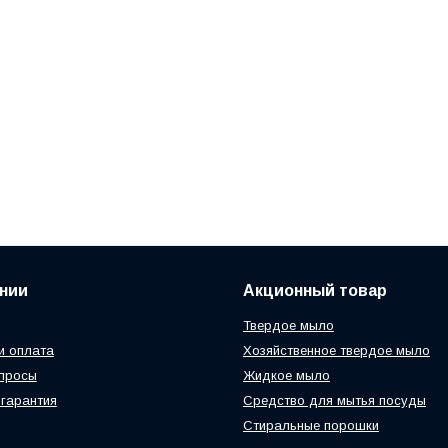
нии
Акционный товар
Твердое мыло
и оплата
Хозяйственное твердое мыло
просы
Жидкое мыло
 гарантия
Средство для мытья посуды
Стиральные порошки