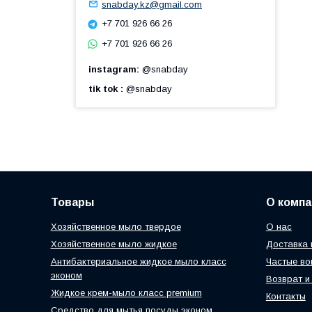
snabday.kz@gmail.com
+7 701 926 66 26
+7 701 926 66 26
instagram
@snabday
tik tok
@snabday
Товары
О компа
Хозяйственное мыло твердое
О нас
Хозяйственное мыло жидкое
Доставка 
Антибактериальное жидкое мыло класс
Частые во
эконом
Возврат и
Жидкое крем-мыло класс premium
Контакты
Средство для мытья посуды эконом