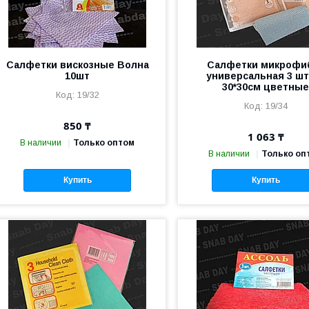
Салфетки вискозные Волна
Салфетки микрофи
10шт
универсальная 3 шт
30*30см цветны
19/32
19/34
850 ₸
1 063 ₸
В наличии
Только оптом
В наличии
Только оп
Купить
Купить