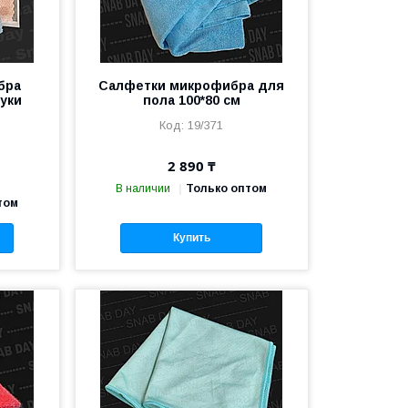
бра
Салфетки микрофибра для
уки
пола 100*80 см
е
19/371
2 890 ₸
В наличии
Только оптом
том
Купить