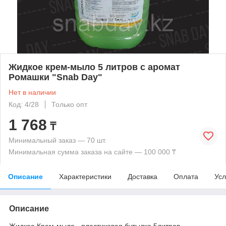
Жидкое крем-мыло 5 литров с аромат
Ромашки "Snab Day"
Нет в наличии
Код: 4/28
Только опт
1 768
₸
Минимальный заказ — 70 шт.
Минимальная сумма заказа на сайте — 100 000 ₸
Описание
Характеристики
Доставка
Оплата
Усл
Описание
Жидкое Крем-мыло - пластиковая бутылка 5литров