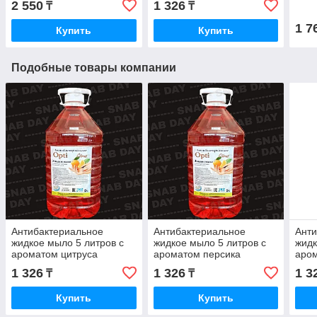
2 550
1 326
₸
₸
1 7
Купить
Купить
Подобные товары компании
Антибактериальное
Антибактериальное
Анти
жидкое мыло 5 литров с
жидкое мыло 5 литров с
жидк
ароматом цитруса
ароматом персика
аро
1 326
1 326
1 3
₸
₸
Купить
Купить