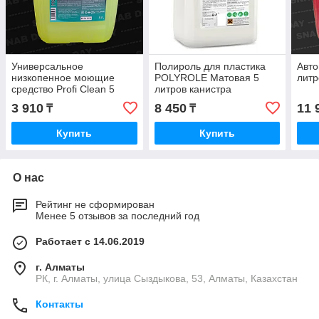
Универсальное
Полироль для пластика
Авт
низкопенное моющие
POLYROLE Матовая 5
литр
средство Profi Clean 5
литров канистра
литров канистра
3 910
8 450
11 
₸
₸
Купить
Купить
О нас
Рейтинг не сформирован
Менее 5 отзывов за последний год
Работает с 14.06.2019
г. Алматы
РК, г. Алматы, улица Сыздыкова, 53, Алматы, Казахстан
Контакты