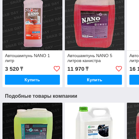
Автошампунь NANO 1
Автошампунь NANO 5
Авт
литр
литров канистра
литр
3 520
11 970
16 
₸
₸
Купить
Купить
Подобные товары компании