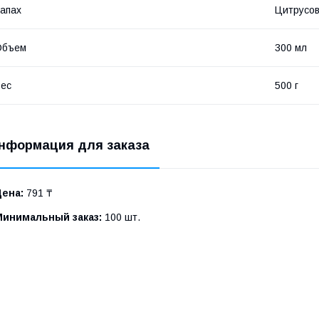
апах
Цитрусо
Объем
300 мл
ес
500 г
нформация для заказа
Цена:
791 ₸
Минимальный заказ:
100 шт.