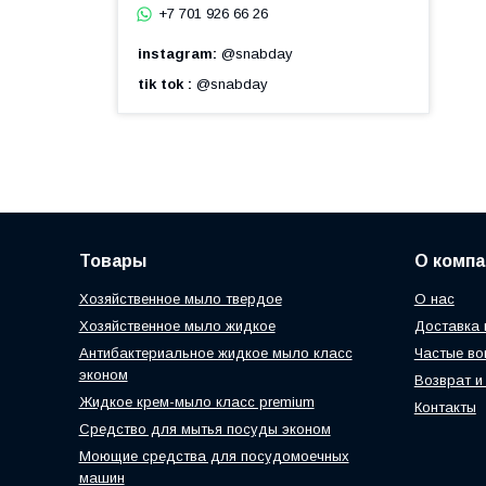
+7 701 926 66 26
instagram
@snabday
tik tok
@snabday
Товары
О компа
Хозяйственное мыло твердое
О нас
Хозяйственное мыло жидкое
Доставка 
Антибактериальное жидкое мыло класс
Частые во
эконом
Возврат и
Жидкое крем-мыло класс premium
Контакты
Средство для мытья посуды эконом
Моющие средства для посудомоечных
машин