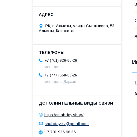
З
РК, г. Алматы, улица Сыздыкова, 53,
Алматы, Казахстан
В
+7 (701) 926-66-26
И
менеджер
+7 (777) 668-66-26
менеджер Дархан
https://snabday.shop/
snabday.kz@gmail.com
+7 701 926 66 26