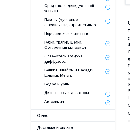
Средства индивидуальной
защиты
Пакеты (мусорные,
фасовочные, строительные)
П
Перчатки хозяйственные
С
Губки, тряпки, Щетки,
и
Обтирочный материал
С
Освежители воздуха,
Б
диффузоры
т
Веники, Швабры и Насадки,
М
Ершики, Метла
с
р
Ведра и урны
р
Диспенсеры и дозаторы
П
Автохимия
О
С
О нас
Г
Доставка и оплата