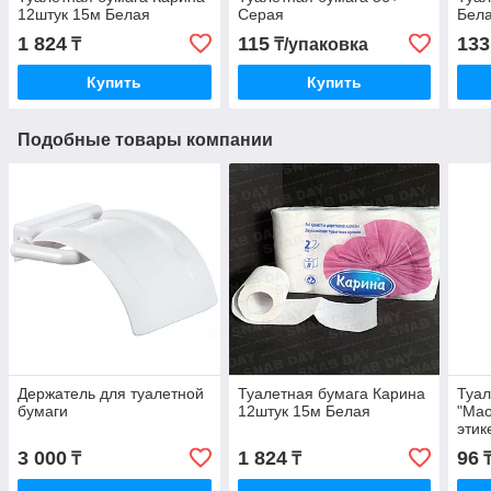
12штук 15м Белая
Серая
Бела
1 824
115
133
₸
₸/упаковка
Купить
Купить
Подобные товары компании
Держатель для туалетной
Туалетная бумага Карина
Туал
бумаги
12штук 15м Белая
"Мао
этик
3 000
1 824
96
₸
₸