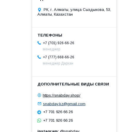
РК, г. Алматы, улица Сыздыкова, 53,
Алматы, Казахстан
+7 (701) 926-66-26
менеджер
+7 (777) 668-66-26
менеджер Дархан
https://snabday.shop/
snabday.kz@gmail.com
+7 701 926 66 26
+7 701 926 66 26
instagram
@snabday