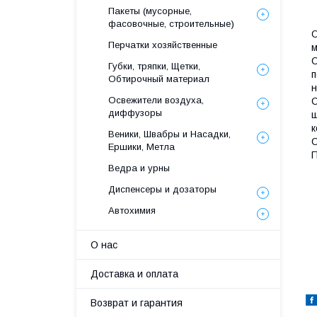
Пакеты (мусорные,
фасовочные, строительные)
О
Перчатки хозяйственные
м
С
Губки, тряпки, Щетки,
п
Обтирочный материал
н
Освежители воздуха,
С
диффузоры
щ
Веники, Швабры и Насадки,
С
Ершики, Метла
П
Ведра и урны
Диспенсеры и дозаторы
Автохимия
О нас
Доставка и оплата
Возврат и гарантия