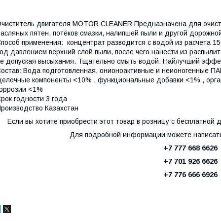
чиститель двигателя MOTOR CLEANER Предназначена для очистки
асляных пятен, потёков смазки, налипшей пыли и другой дорожно
пособ применения: концентрат разводится с водой из расчета 150
од давлением верхний слой пыли, после чего нанести из распыли
е допуская высыхания. Тщательно смыть водой. Найлучший эффек
остав: Вода подготовленная, онионоактивные и неионогенные П
елочные компоненты <10% , функциональные добавки <1% , орга
коррозии <1%
рок годности 3 года
роизводство Казахстан
Если вы хотите приобрести этот товар в розницу с бесплатной д
Для подробной информации можете написать 
+7 777 668 6626
+7 701 926 6626
+7 776 666 6926