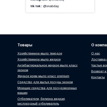
tik tok
@snabday
Товары
О компа
Хозяйственное мыло твердое
О нас
Хозяйственное мыло жидкое
Доставка 
Антибактериальное жидкое мыло класс
Частые во
эконом
Возврат и
Жидкое крем-мыло класс premium
Контакты
Средство для мытья посуды эконом
Моющие средства для посудомоечных
машин
Отбеливатели, белизна жидкая,
кислородный отбеливатель