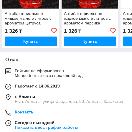
Антибактериальное
Антибактериальное
Анти
жидкое мыло 5 литров с
жидкое мыло 5 литров с
жидк
ароматом цитруса
ароматом персика
аро
1 326
1 326
1 3
₸
₸
Купить
Купить
О нас
Рейтинг не сформирован
Менее 5 отзывов за последний год
Работает с 14.06.2019
г. Алматы
РК, г. Алматы, улица Сыздыкова, 53, Алматы, Казахстан
Контакты
Сегодня выходной
Показать весь график работы