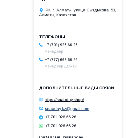
РК, г. Алматы, улица Сыздыкова, 53,
Алматы, Казахстан
+7 (701) 926-66-26
менеджер
+7 (777) 668-66-26
менеджер Дархан
https://snabday.shop/
snabday.kz@gmail.com
+7 701 926 66 26
+7 701 926 66 26
instagram
@snabday