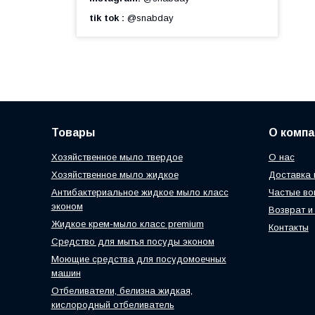
tik tok
@snabday
Товары
О компа
Хозяйственное мыло твердое
О нас
Хозяйственное мыло жидкое
Доставка 
Антибактериальное жидкое мыло класс
Частые во
эконом
Возврат и
Жидкое крем-мыло класс premium
Контакты
Средство для мытья посуды эконом
Моющие средства для посудомоечных
машин
Отбеливатели, белизна жидкая,
кислородный отбеливатель