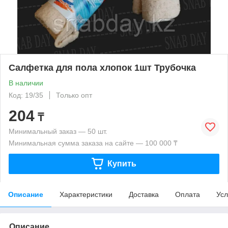
Салфетка для пола хлопок 1шт Трубочка
В наличии
Код: 19/35
Только опт
204
₸
Минимальный заказ — 50 шт.
Минимальная сумма заказа на сайте — 100 000 ₸
Купить
Описание
Характеристики
Доставка
Оплата
Усл
Описание