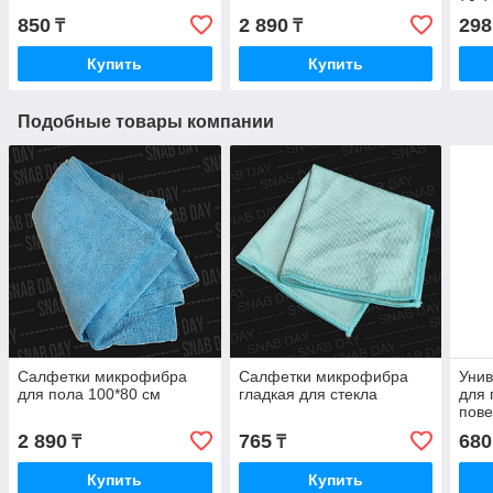
850
2 890
298
₸
₸
Купить
Купить
Подобные товары компании
Салфетки микрофибра
Салфетки микрофибра
Унив
для пола 100*80 см
гладкая для стекла
для 
пове
2 890
765
680
₸
₸
Купить
Купить