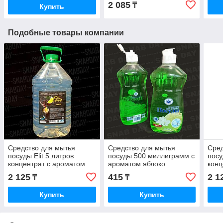
2 085
₸
Купить
Подобные товары компании
Средство для мытья
Средство для мытья
Сред
посуды Elit 5.литров
посуды 500 миллиграмм с
посу
концентрат с ароматом
ароматом яблоко
конц
лимон
спе
2 125
415
2 1
₸
₸
Купить
Купить