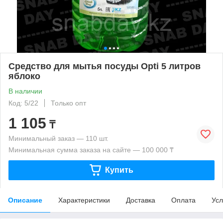
Средство для мытья посуды Opti 5 литров
яблоко
В наличии
Код: 5/22
Только опт
1 105
₸
Минимальный заказ — 110 шт.
Минимальная сумма заказа на сайте — 100 000 ₸
Купить
Описание
Характеристики
Доставка
Оплата
Усл