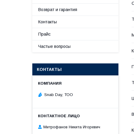
С
Возврат и гарантия
Т
Контакты
Прайс
М
Частые вопросы
К
КОНТАКТЫ
Т
Snab Day, ТОО
В
Митрофанов Никита Игоревич
К