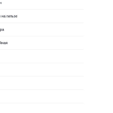
н
 на гильзе
ура
йная