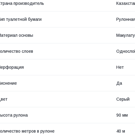
трана производитель
Казахста
ип туалетной бумаги
Рулонная
атериал основы
Макулат
оличество слоев
Односло
Перфорация
Нет
иснение
Да
Цвет
Серый
ысота рулона
90 мм
оличество метров в рулоне
40 м