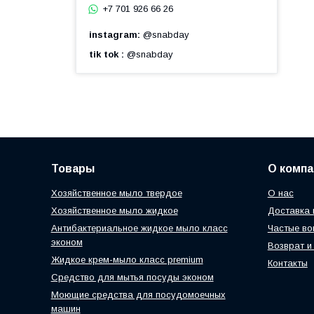
+7 701 926 66 26
instagram
@snabday
tik tok
@snabday
Товары
О компа
Хозяйственное мыло твердое
О нас
Хозяйственное мыло жидкое
Доставка 
Антибактериальное жидкое мыло класс
Частые во
эконом
Возврат и
Жидкое крем-мыло класс premium
Контакты
Средство для мытья посуды эконом
Моющие средства для посудомоечных
машин