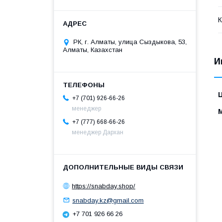
К
РК, г. Алматы, улица Сыздыкова, 53,
Алматы, Казахстан
И
+7 (701) 926-66-26
менеджер
+7 (777) 668-66-26
менеджер Дархан
https://snabday.shop/
snabday.kz@gmail.com
+7 701 926 66 26