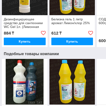
Дезинфицирующее
Белизна гель 1 литр
СОД
средство для сантехники
аромат Лимон/хлор 25%
600
WC Gel 1л. (Лимонная
свежесть)
884
612
₸
₸
600
Купить
Купить
Подобные товары компании