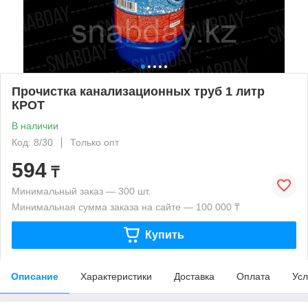
Прочистка канализационных труб 1 литр
КРОТ
В наличии
Код: 8/30
Только опт
594
₸
Минимальный заказ — 300 шт.
Минимальная сумма заказа на сайте — 100 000 ₸
Купить
Описание
Характеристики
Доставка
Оплата
Усл