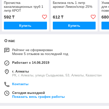
Прочистка
Белизна гель 1 литр
Унив
канализационных труб 1
аромат Лимон/хлор 25%
для 
литр КРОТ
пове
592
612
680
₸
₸
Купить
Купить
О нас
Рейтинг не сформирован
Менее 5 отзывов за последний год
Работает с 14.06.2019
г. Алматы
РК, г. Алматы, улица Сыздыкова, 53, Алматы, Казахстан
Контакты
Сегодня выходной
Показать весь график работы