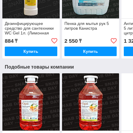
Дезинфицирующее
Пенка для мытья рук 5
Ант
средство для сантехники
литров Канистра
5 ли
WC Gel 1л. (Лимонная
цитр
свежесть)
884
2 550
1 3
₸
₸
Купить
Купить
Подобные товары компании