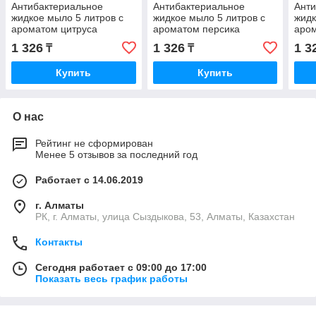
Антибактериальное
Антибактериальное
Анти
жидкое мыло 5 литров с
жидкое мыло 5 литров с
жидк
ароматом цитруса
ароматом персика
аро
1 326
1 326
1 3
₸
₸
Купить
Купить
О нас
Рейтинг не сформирован
Менее 5 отзывов за последний год
Работает с 14.06.2019
г. Алматы
РК, г. Алматы, улица Сыздыкова, 53, Алматы, Казахстан
Контакты
Сегодня работает с 09:00 до 17:00
Показать весь график работы