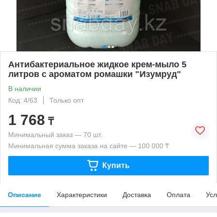
Антибактериальное жидкое крем-мыло 5
литров с ароматом ромашки "Изумруд"
В наличии
Код: 4/63
Только опт
1 768
₸
Минимальный заказ — 70 шт.
Минимальная сумма заказа на сайте — 100 000 ₸
Купить
Описание
Характеристики
Доставка
Оплата
Усл