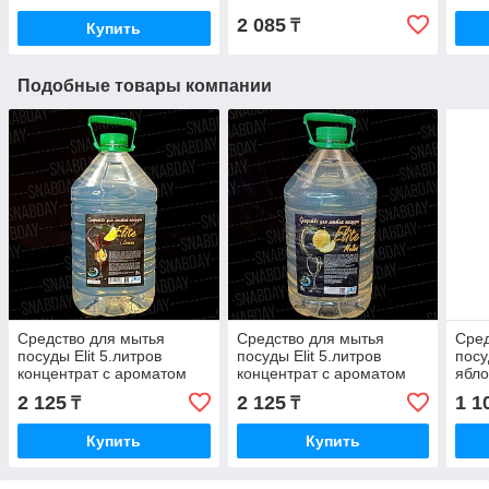
2 085
₸
Купить
Подобные товары компании
Средство для мытья
Средство для мытья
Сред
посуды Elit 5.литров
посуды Elit 5.литров
посу
концентрат с ароматом
концентрат с ароматом
ябло
лимон
дыня
2 125
2 125
1 1
₸
₸
Купить
Купить